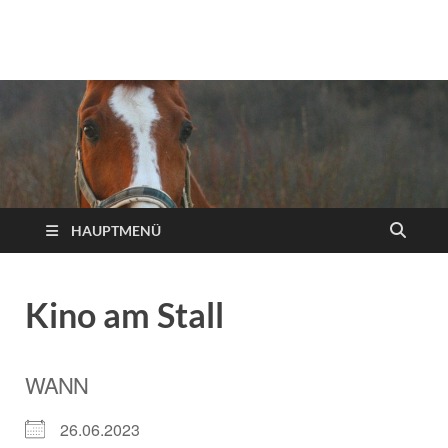
Reiterverein Iserlohn
Ansprechpartner, Informationen und Neuigkeiten des
Reitervereins Iserlohn!
e.V.
HAUPTMENÜ
Kino am Stall
WANN
26.06.2023