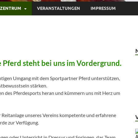
LZENTRUM
VERANSTALTUNGEN
IMPRESSUM
 Pferd steht bei uns im Vordergrund.
htigen Umgang mit dem Sportpartner Pferd unterstützen,
stbewusstsein stärken.
inen des Pferdesports heran und kümmern uns mit Herz um
er Reitanlage unseres Vereins kompetente und erfahrene
erde zur Verfügung.
ngen oder Unterricht in Dressur und Springen, das Team