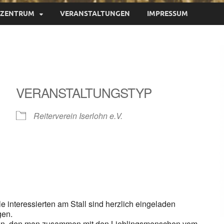
LZENTRUM
VERANSTALTUNGEN
IMPRESSUM
VERANSTALTUNGSTYP
Reiterverein Iserlohn e.V.
le Kalender
iCalendar
le interessierten am Stall sind herzlich eingeladen
gen.
ahnen, den man zusammen mit den Lieblingsmenschen vom