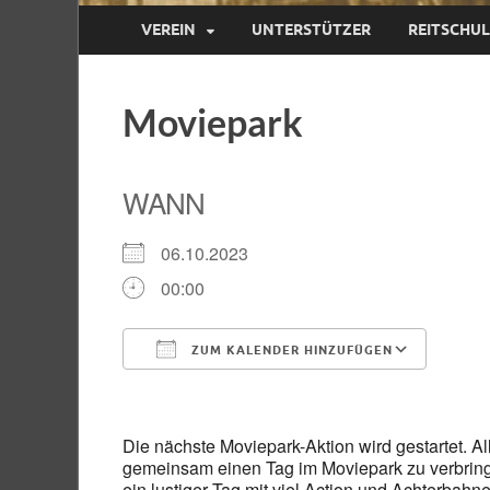
VEREIN
UNTERSTÜTZER
REITSCHU
Moviepark
WANN
06.10.2023
00:00
ZUM KALENDER HINZUFÜGEN
ICS herunterladen
Goog
Die nächste Moviepark-Aktion wird gestartet. Al
gemeinsam einen Tag im Moviepark zu verbrin
ein lustiger Tag mit viel Action und Achterb