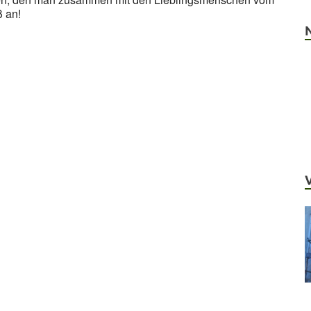
ß an!