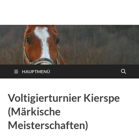
Reiterverein Iserlohn
Ansprechpartner, Informationen und Neuigkeiten des
Reitervereins Iserlohn!
e.V.
HAUPTMENÜ
Voltigierturnier Kierspe
(Märkische
Meisterschaften)