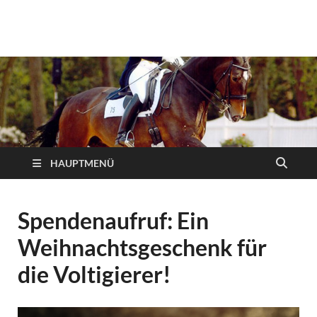
Reiterverein Iserlohn
Ansprechpartner, Informationen und Neuigkeiten des
Reitervereins Iserlohn!
e.V.
HAUPTMENÜ
Spendenaufruf: Ein
Weihnachtsgeschenk für
die Voltigierer!