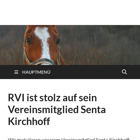
Reiterverein Iserlohn
Ansprechpartner, Informationen und Neuigkeiten des
Reitervereins Iserlohn!
e.V.
HAUPTMENÜ
RVI ist stolz auf sein
Vereinsmitglied Senta
Kirchhoff
Wir gratulieren unserem Vereinsmitglied Senta Kirchhoff