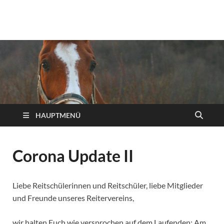
Reiterverein Iserlohn
Ansprechpartner, Informationen und Neuigkeiten des
Reitervereins Iserlohn!
e.V.
HAUPTMENÜ
Corona Update II
Liebe Reitschülerinnen und Reitschüler, liebe Mitglieder
und Freunde unseres Reitervereins,
wir halten Euch wie versprochen auf dem Laufenden: Am