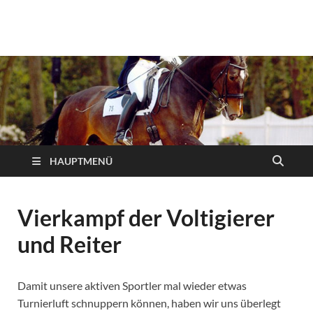
Reiterverein Iserlohn
Ansprechpartner, Informationen und Neuigkeiten des
Reitervereins Iserlohn!
e.V.
HAUPTMENÜ
Vierkampf der Voltigierer
und Reiter
Damit unsere aktiven Sportler mal wieder etwas
Turnierluft schnuppern können, haben wir uns überlegt